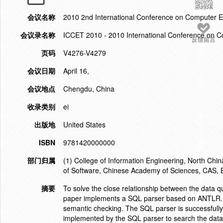
会议名称
2010 2nd International Conference on Computer 
会议录名称
ICCET 2010 - 2010 International Conference on C
反馈留言
页码
V4276-V4279
会议日期
April 16,
会议地点
Chengdu, China
收录类别
ei
出版地
United States
ISBN
9781420000000
部门归属
(1) College of Information Engineering, North Chin
of Software, Chinese Academy of Sciences, CAS, 
摘要
To solve the close relationship between the data 
paper implements a SQL parser based on ANTLR. T
semantic checking. The SQL parser is successfull
implemented by the SQL parser to search the data 