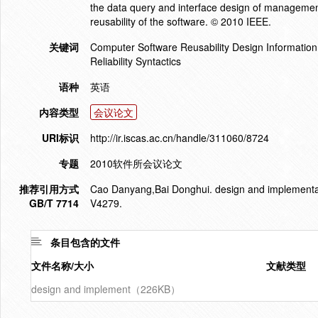
the data query and interface design of management 
reusability of the software. © 2010 IEEE.
关键词
Computer Software Reusability Design Informatio
Reliability Syntactics
语种
英语
内容类型
会议论文
URI标识
http://ir.iscas.ac.cn/handle/311060/8724
专题
2010软件所会议论文
推荐引用方式
Cao Danyang,Bai Donghui. design and implementati
GB/T 7714
V4279.
条目包含的文件
文件名称/大小
文献类型
design and implement（226KB）