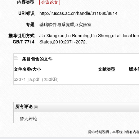
内容类型
会议论文
URI标识
http://ir.iscas.ac.cn/handle/311060/8814
专题
基础软件与系统重点实验室
推荐引用方式
Jia Xiangxue,Lu Runming,Liu Sheng,et al. local lem
GB/T 7714
States,2010:2071-2072.
条目包含的文件
文件名称/大小
文献类型
版本
p2071-jia.pdf（250KB）
所有评论
(0)
暂无评论
除非特别说明，本系统中所有内