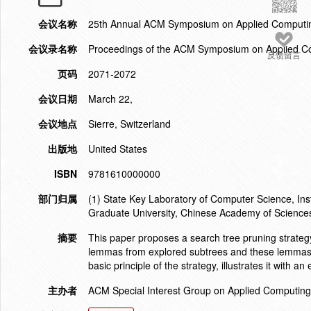
会议名称
25th Annual ACM Symposium on Applied Computi
会议录名称
Proceedings of the ACM Symposium on Applied C
反馈留言
页码
2071-2072
会议日期
March 22,
会议地点
Sierre, Switzerland
出版地
United States
ISBN
9781610000000
部门归属
(1) State Key Laboratory of Computer Science, Ins
Graduate University, Chinese Academy of Science
摘要
This paper proposes a search tree pruning strategy
lemmas from explored subtrees and these lemmas ar
basic principle of the strategy, illustrates it wit
主办者
ACM Special Interest Group on Applied Computing