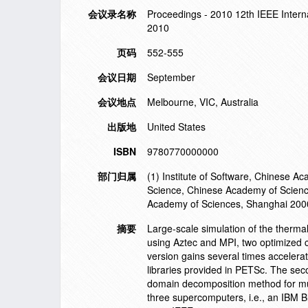
会议录名称
Proceedings - 2010 12th IEEE Inte
2010
页码
552-555
会议日期
September
会议地点
Melbourne, VIC, Australia
出版地
United States
ISBN
9780770000000
部门归属
(1) Institute of Software, Chinese A
Science, Chinese Academy of Science
Academy of Sciences, Shanghai 200
摘要
Large-scale simulation of the thermal
using Aztec and MPI, two optimized
version gains several times accelerat
libraries provided in PETSc. The seco
domain decomposition method for mul
three supercomputers, i.e., an IBM