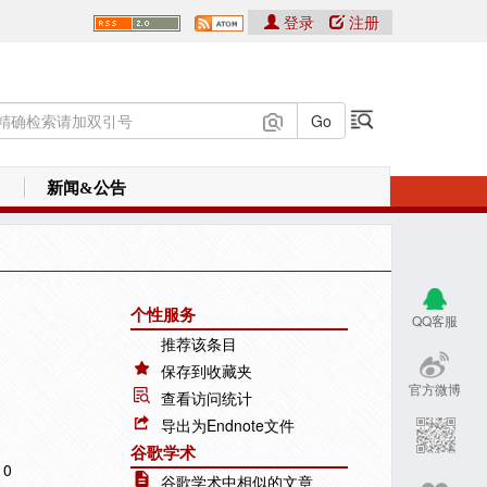
登录
注册
新闻&公告
个性服务
QQ客服
推荐该条目
保存到收藏夹
官方微博
查看访问统计
导出为Endnote文件
谷歌学术
10
谷歌学术中相似的文章