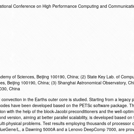
rnational Conference on High Performance Computing and Communicat
cademy of Sciences, Beijing 100190, China; (2) State Key Lab. of Compu
s, Beijing 100190, China; (3) Shanghai Astronomical Observatory, Ch
030, China
 convection in the Earths outer core is studied. Starting from a legacy p
 codes have been developed based on the PETSc software package. The
ion with the help of the block-Jacobi preconditioners and the well-optim
nd version, aiming at better parallel scalability, is developed based on 
ti-physical problems. Test results employing thousands of processor 
 BlueGene/L, a Dawning 5000A and a Lenovo DeepComp 7000, are prov