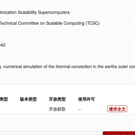
ization Scalability Supercomputers
 Technical Committee on Scalable Computing (TCSC)
842
umerical simulation of the thermal convection in the earths outer cor
类型
版本类型
开放类型
使用许可
开放获取
--
请求全文