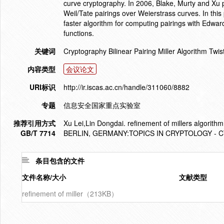
curve cryptography. In 2006, Blake, Murty and Xu 
Weil/Tate pairings over Weierstrass curves. In th
faster algorithm for computing pairings with Edward
functions.
关键词
Cryptography Bilinear Pairing Miller Algorithm Tw
内容类型
会议论文
URI标识
http://ir.iscas.ac.cn/handle/311060/8882
专题
信息安全国家重点实验室
推荐引用方式
Xu Lei,Lin Dongdai. refinement of millers algor
GB/T 7714
BERLIN, GERMANY:TOPICS IN CRYPTOLOGY - C
条目包含的文件
文件名称/大小
文献类型
refinement of miller（213KB）