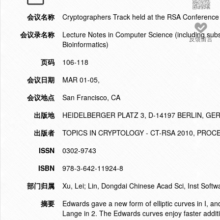
会议名称
Cryptographers Track held at the RSA Conferenc
会议录名称
Lecture Notes in Computer Science (including subser
反馈留言
Bioinformatics)
页码
106-118
会议日期
MAR 01-05,
会议地点
San Francisco, CA
出版地
HEIDELBERGER PLATZ 3, D-14197 BERLIN, G
出版者
TOPICS IN CRYPTOLOGY - CT-RSA 2010, PROC
ISSN
0302-9743
ISBN
978-3-642-11924-8
部门归属
Xu, Lei; Lin, Dongdai Chinese Acad Sci, Inst Softw
摘要
Edwards gave a new form of elliptic curves in I, a
Lange in 2. The Edwards curves enjoy faster additio