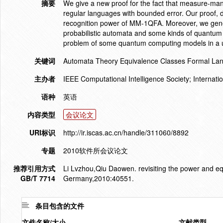
摘要
We give a new proof for the fact that measure-m
regular languages with bounded error. Our proof, dif
recognition power of MM-1QFA. Moreover, we genera
probabilistic automata and some kinds of quantum f
problem of some quantum computing models in a u
关键词
Automata Theory Equivalence Classes Formal La
主办者
IEEE Computational Intelligence Society; Internat
语种
英语
内容类型
会议论文
URI标识
http://ir.iscas.ac.cn/handle/311060/8892
专题
2010软件所会议论文
推荐引用方式
Li Lvzhou,Qiu Daowen. revisiting the power and e
GB/T 7714
Germany,2010:40551.
条目包含的文件
文件名称/大小
文献类型