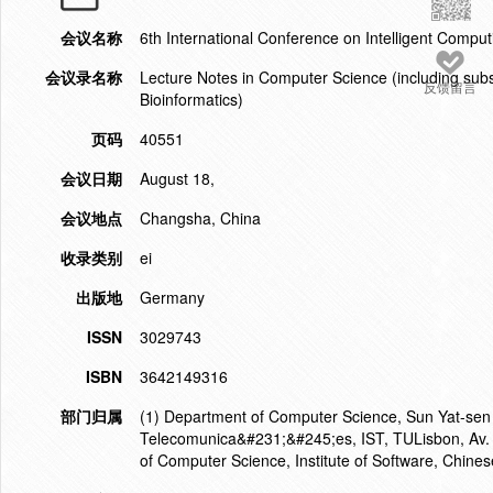
会议名称
6th International Conference on Intelligent Compu
会议录名称
Lecture Notes in Computer Science (including subser
反馈留言
Bioinformatics)
页码
40551
会议日期
August 18,
会议地点
Changsha, China
收录类别
ei
出版地
Germany
ISSN
3029743
ISBN
3642149316
部门归属
(1) Department of Computer Science, Sun Yat-sen 
Telecomunica&#231;&#245;es, IST, TULisbon, Av. R
of Computer Science, Institute of Software, Chine