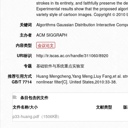
strokes in its entirety, and faithfully preserve the 
Experimental results show that the proposed algor
variety style of cartoon images. Copyright © 2010 
关键词
Algorithms Gaussian Distribution Interactive Comp
主办者
ACM SIGGRAPH
内容类型
会议论文
URI标识
http://ir.iscas.ac.cn/handle/311060/8920
专题
基础软件与系统重点实验室
推荐引用方式
Huang Mengcheng,Yang Meng,Liuy Fang,et al. stro
GB/T 7714
nonlinear filter[C]. United States,2010:33-38.
条目包含的文件
文件名称/大小
文献类型
版
p33-huang.pdf（1506KB）