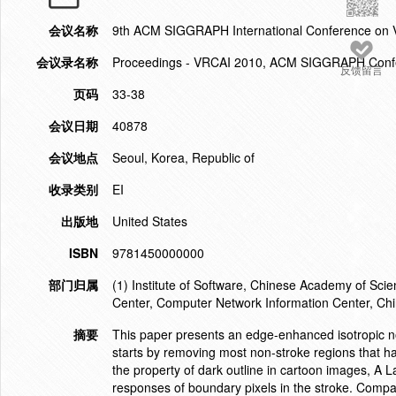
会议名称
9th ACM SIGGRAPH International Conference on VR
会议录名称
Proceedings - VRCAI 2010, ACM SIGGRAPH Conferen
反馈留言
页码
33-38
会议日期
40878
会议地点
Seoul, Korea, Republic of
收录类别
EI
出版地
United States
ISBN
9781450000000
部门归属
(1) Institute of Software, Chinese Academy of Sci
Center, Computer Network Information Center, Ch
摘要
This paper presents an edge-enhanced isotropic non
starts by removing most non-stroke regions that ha
the property of dark outline in cartoon images, A La
responses of boundary pixels in the stroke. Compar