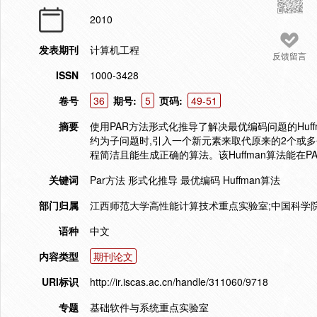
2010
发表期刊
计算机工程
反馈留言
ISSN
1000-3428
卷号
36
期号:
5
页码:
49-51
摘要
使用PAR方法形式化推导了解决最优编码问题的Huf
约为子问题时,引入一个新元素来取代原来的2个或多
程简洁且能生成正确的算法。该Huffman算法能在
关键词
Par方法 形式化推导 最优编码 Huffman算法
部门归属
江西师范大学高性能计算技术重点实验室;中国科学院
语种
中文
内容类型
期刊论文
URI标识
http://ir.iscas.ac.cn/handle/311060/9718
专题
基础软件与系统重点实验室