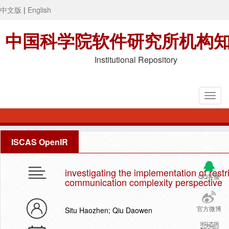
中文版
|
English
中国科学院软件研究所机构
Institutional Repository
ISCAS OpenIR
investigating the implementation of restri
QQ客服
communication complexity perspective
官方微博
Situ Haozhen; Qiu Daowen