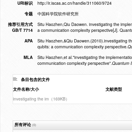
URI标识
http://ir.iscas.ac.cn/handle/311060/9724
专题
中国科学院软件研究所
推荐引用方式
Situ Haozhen,Qiu Daowen. investigating the implemen
GB/T 7714
a communication complexity perspective[J]. Quan
APA
Situ Haozhen,&Qiu Daowen.(2010).investigating the 
qubits: a communication complexity perspective.
Qu
MLA
Situ Haozhen,et al."investigating the implementation
communication complexity perspective".
Quantum I
条目包含的文件
文件名称/大小
文献类型
investigating the im（169KB）
所有评论
(0)