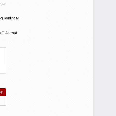
near
ng nonlinear
n".
Journal
见]