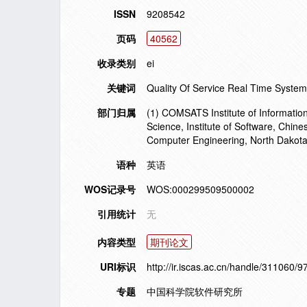
ISSN
9208542
页码
40562
收录类别
ei
关键词
Quality Of Service Real Time System
部门归属
(1) COMSATS Institute of Informatio
Science, Institute of Software, Chin
Computer Engineering, North Dakota 
语种
英语
WOS记录号
WOS:000299509500002
引用统计
无
内容类型
期刊论文
URI标识
http://ir.iscas.ac.cn/handle/311060/9
专题
中国科学院软件研究所