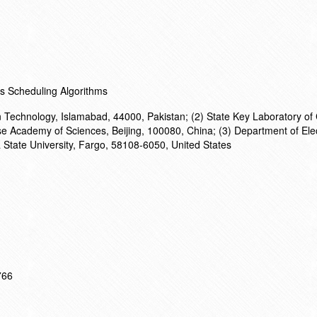
s Scheduling Algorithms
n Technology, Islamabad, 44000, Pakistan; (2) State Key Laboratory o
ese Academy of Sciences, Beijing, 100080, China; (3) Department of Elec
State University, Fargo, 58108-6050, United States
766