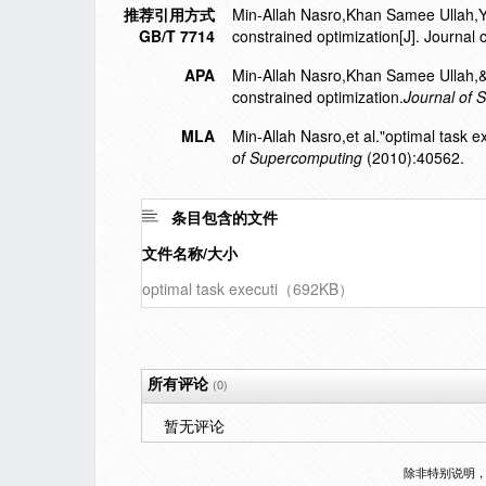
推荐引用方式
Min-Allah Nasro,Khan Samee Ullah,Yon
GB/T 7714
constrained optimization[J]. Journa
APA
Min-Allah Nasro,Khan Samee Ullah,&Y
constrained optimization.
Journal of 
MLA
Min-Allah Nasro,et al."optimal task e
of Supercomputing
(2010):40562.
条目包含的文件
文件名称/大小
optimal task executi（692KB）
所有评论
(0)
暂无评论
除非特别说明