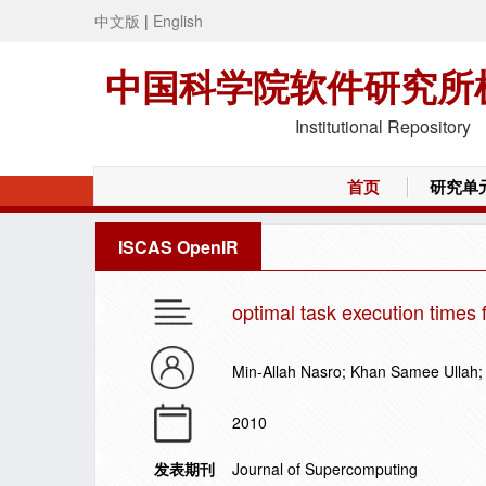
中文版
|
English
中国科学院软件研究所
Institutional Repository
首页
研究单
ISCAS OpenIR
optimal task execution times 
Min-Allah Nasro; Khan Samee Ullah;
2010
发表期刊
Journal of Supercomputing