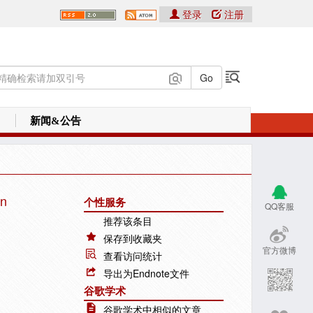
登录
注册
新闻&公告
on
个性服务
QQ客服
推荐该条目
保存到收藏夹
官方微博
查看访问统计
导出为Endnote文件
谷歌学术
谷歌学术中相似的文章