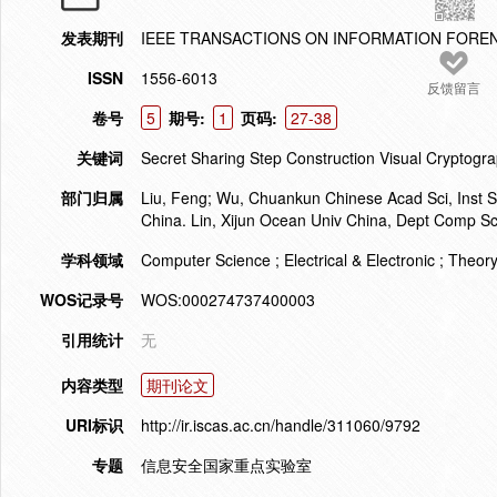
发表期刊
IEEE TRANSACTIONS ON INFORMATION FOREN
ISSN
1556-6013
反馈留言
卷号
5
期号:
1
页码:
27-38
关键词
Secret Sharing Step Construction Visual Cryptogr
部门归属
Liu, Feng; Wu, Chuankun Chinese Acad Sci, Inst S
China. Lin, Xijun Ocean Univ China, Dept Comp S
学科领域
Computer Science ; Electrical & Electronic ; Theo
WOS记录号
WOS:000274737400003
引用统计
无
内容类型
期刊论文
URI标识
http://ir.iscas.ac.cn/handle/311060/9792
专题
信息安全国家重点实验室