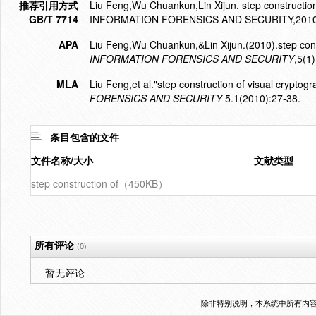
推荐引用方式
Liu Feng,Wu Chuankun,Lin Xijun. step construct
GB/T 7714
INFORMATION FORENSICS AND SECURITY,2010,5
APA
Liu Feng,Wu Chuankun,&Lin Xijun.(2010).step cons
INFORMATION FORENSICS AND SECURITY
,5(1
MLA
Liu Feng,et al."step construction of visual crypto
FORENSICS AND SECURITY
5.1(2010):27-38.
条目包含的文件
文件名称/大小
文献类型
step construction of（450KB）
所有评论
(0)
暂无评论
除非特别说明，本系统中所有内