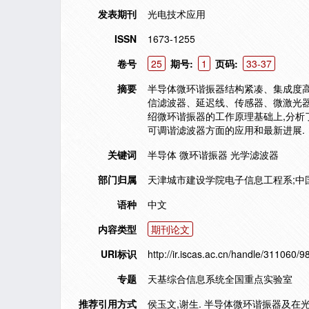
发表期刊
光电技术应用
ISSN
1673-1255
卷号
25
期号:
1
页码:
33-37
摘要
半导体微环谐振器结构紧凑、集成度高
信滤波器、延迟线、传感器、微激光器
绍微环谐振器的工作原理基础上,分析
可调谐滤波器方面的应用和最新进展.
关键词
半导体 微环谐振器 光学滤波器
部门归属
天津城市建设学院电子信息工程系;中
语种
中文
内容类型
期刊论文
URI标识
http://ir.iscas.ac.cn/handle/311060/9
专题
天基综合信息系统全国重点实验室
推荐引用方式
侯玉文,谢生. 半导体微环谐振器及在光学滤波