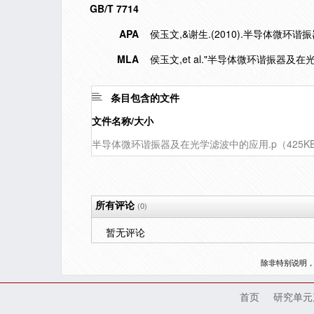
GB/T 7714
APA
侯玉文,&谢生.(2010).半导体微环
MLA
侯玉文,et al."半导体微环谐振器及在
条目包含的文件
文件名称/大小
半导体微环谐振器及在光学滤波中的应用.p（425K
所有评论
(0)
暂无评论
除非特别说明
首页
研究单元