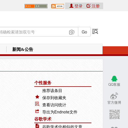
登录
注册
新闻&公告
个性服务
QQ客服
推荐该条目
保存到收藏夹
官方微博
查看访问统计
导出为Endnote文件
谷歌学术
谷歌学术中相似的文章