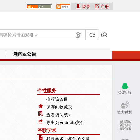
登录
注册
新闻&公告
个性服务
QQ客服
推荐该条目
保存到收藏夹
官方微博
查看访问统计
导出为Endnote文件
谷歌学术
谷歌学术中相似的文章