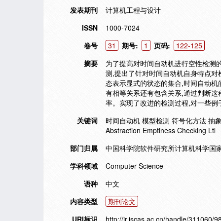
发表期刊
计算机工程与设计
ISSN
1000-7024
卷号
31
期号:
1
页码:
122-125
摘要
为了提高对时间自动机进行空性检测的
测,提出了针对时间自动机自身特点对
态表示显式的状态的集合,时间自动机
有相等关系还有包含关系,通过判断
率。实现了改进的检测过程,对一些例
关键词
时间自动机 模型检测 符号化方法 抽象方法 空性检测
Abstraction Emptiness Checking Ltl
部门归属
中国科学院软件研究所计算机科学国家
学科领域
Computer Science
语种
中文
内容类型
期刊论文
URI标识
http://ir.iscas.ac.cn/handle/311060/9