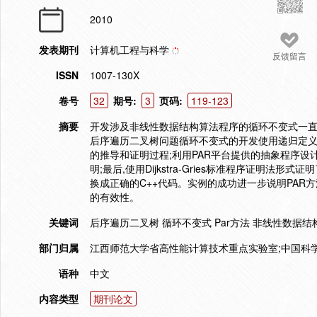
2010
发表期刊
计算机工程与科学
反馈留言
ISSN
1007-130X
卷号
32
期号:
3
页码:
119-123
摘要
开发涉及非线性数据结构算法程序的循环不变式一直
后序遍历二叉树问题循环不变式的开发使用递归定义
的推导和证明过程;利用PAR平台提供的抽象程序设
明;最后,使用Dijkstra-Gries标准程序证明法形
换成正确的C++代码。实例的成功进一步说明PA
的有效性。
关键词
后序遍历二叉树 循环不变式 Par方法 非线性数据结构 Di
部门归属
江西师范大学省高性能计算技术重点实验室;中国科学
语种
中文
内容类型
期刊论文