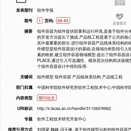
发表期刊
软件学报
期号
1
页码:
68-83
反馈留言
摘要
组件容器为组件提供部署和运行环境,是基于组件分
的开发方法提出了挑战.产品线工程是基于公共的核
其中最重要的部分.进行组件容器产品线体系结构的
件模型是组件容器设计的基础,在领域分析阶段引入
素的映射,建立组件容器领域模型.提出了组件容器设
PLACE,通过引入可选属性、模块层次结构和决策模
个组件容器设计中得到应用.
关键词
组件模型 组件容器 产品线体系结构 产品线工程
部门归属
中国科学院软件研究所软件工程技术中心;中国科学
内容类型
期刊论文
URI标识
http://ir.iscas.ac.cn/handle/311060/9962
专题
软件工程技术研究开发中心
推荐引用方式
刘国梁,魏峻,冯玉琳. 基于组件模型分析的组件容器产品线体系