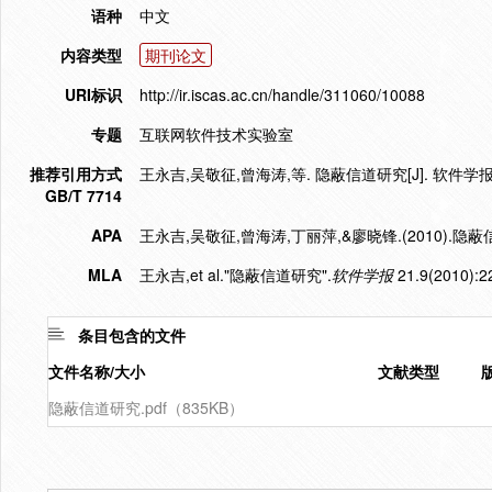
语种
中文
内容类型
期刊论文
URI标识
http://ir.iscas.ac.cn/handle/311060/10088
专题
互联网软件技术实验室
推荐引用方式
王永吉,吴敬征,曾海涛,等. 隐蔽信道研究[J]. 软件学报,2010
GB/T 7714
APA
王永吉,吴敬征,曾海涛,丁丽萍,&廖晓锋.(2010).隐蔽
MLA
王永吉,et al."隐蔽信道研究".
软件学报
21.9(2010):2
条目包含的文件
文件名称/大小
文献类型
隐蔽信道研究.pdf（835KB）