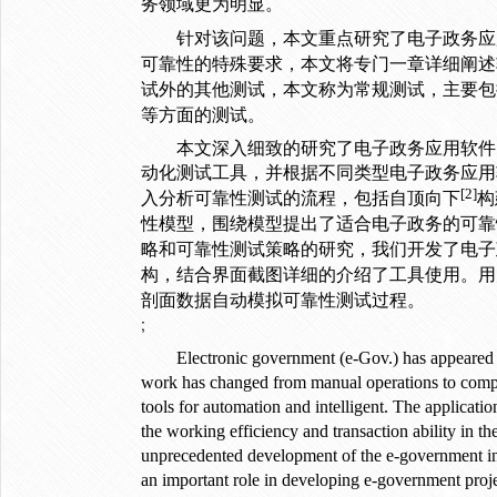
务领域更为明显。
针对该问题，本文重点研究了电子政务应
可靠性的特殊要求，本文将专门一章详细阐述
试外的其他测试，本文称为常规测试，主要包
等方面的测试。
本文深入细致的研究了电子政务应用软件
动化测试工具，并根据不同类型电子政务应用
[2]
入分析可靠性测试的流程，包括自顶向下
构
性模型，围绕模型提出了适合电子政务的可靠
略和可靠性测试策略的研究，我们开发了电子
构，结合界面截图详细的介绍了工具使用。用
剖面数据自动模拟可靠性测试过程。
;
Electronic government (e-Gov.) has appeared
work has changed from manual operations to compu
tools for automation and intelligent. The application
the working efficiency and transaction ability in t
unprecedented development of the e-government in C
an important role in developing e-government proje