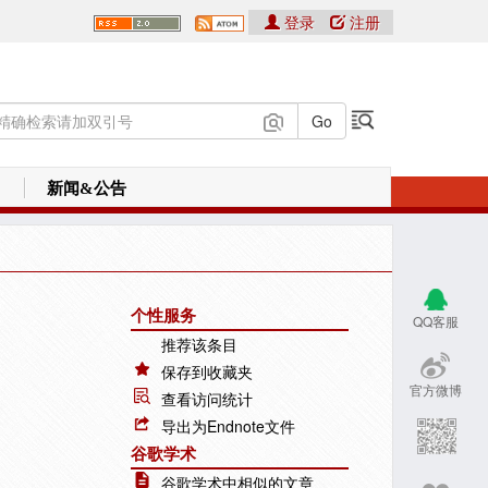
登录
注册
新闻&公告
个性服务
QQ客服
推荐该条目
保存到收藏夹
官方微博
查看访问统计
导出为Endnote文件
谷歌学术
谷歌学术中相似的文章