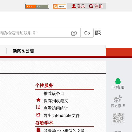
登录
注册
新闻&公告
个性服务
QQ客服
推荐该条目
保存到收藏夹
官方微博
查看访问统计
导出为Endnote文件
谷歌学术
谷歌学术中相似的文章