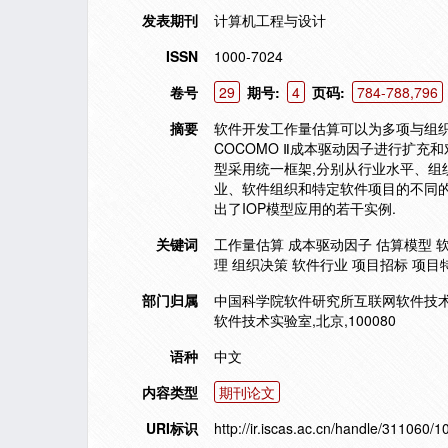
发表期刊
计算机工程与设计
ISSN
1000-7024
卷号
29
期号:
4
页码:
784-788,796
摘要
软件开发工作量估算可以为多项与组织
COCOMO Ⅱ成本驱动因子进行扩充
型采用统一框架,分别从行业水平、组
业、软件组织和特定软件项目的不同的
出了IOP模型应用的若干实例.
关键词
工作量估算 成本驱动因子 估算模型 软
理 组织决策 软件行业 项目招标 项目特
部门归属
中国科学院软件研究所互联网软件技术实验
软件技术实验室,北京,100080
语种
中文
内容类型
期刊论文
URI标识
http://ir.iscas.ac.cn/handle/311060/