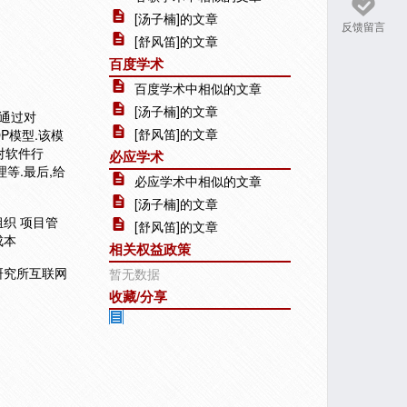
[汤子楠]的文章
反馈留言
[舒风笛]的文章
百度学术
百度学术中相似的文章
[汤子楠]的文章
通过对
[舒风笛]的文章
P模型.该模
对软件行
必应学术
等.最后,给
必应学术中相似的文章
[汤子楠]的文章
组织 项目管
[舒风笛]的文章
成本
相关权益政策
件研究所互联网
暂无数据
收藏/分享