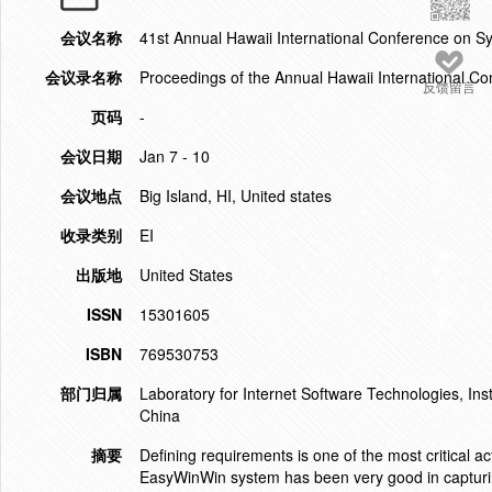
会议名称
41st Annual Hawaii International Conference on 
会议录名称
Proceedings of the Annual Hawaii International C
反馈留言
页码
-
会议日期
Jan 7 - 10
会议地点
Big Island, HI, United states
收录类别
EI
出版地
United States
ISSN
15301605
ISBN
769530753
部门归属
Laboratory for Internet Software Technologies, Ins
China
摘要
Defining requirements is one of the most critical a
EasyWinWin system has been very good in capturing