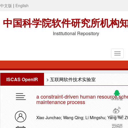
中文版
|
English
中国科学院软件研究所机构
Institutional Repository
ISCAS OpenIR
>
互联网软件技术实验室
a constraint-driven human resource sch
QQ客服
maintenance process
官方微博
Xiao Junchao; Wang Qing; Li Mingshu; Yang Ye; Zh