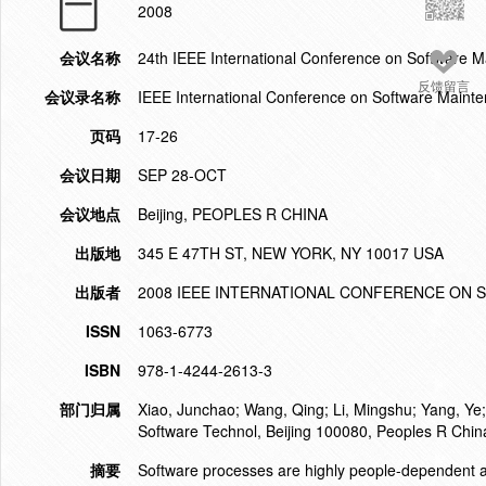
2008
会议名称
24th IEEE International Conference on Software 
反馈留言
会议录名称
IEEE International Conference on Software Maint
页码
17-26
会议日期
SEP 28-OCT
会议地点
Beijing, PEOPLES R CHINA
出版地
345 E 47TH ST, NEW YORK, NY 10017 USA
出版者
2008 IEEE INTERNATIONAL CONFERENCE ON
ISSN
1063-6773
ISBN
978-1-4244-2613-3
部门归属
Xiao, Junchao; Wang, Qing; Li, Mingshu; Yang, Ye; 
Software Technol, Beijing 100080, Peoples R Chin
摘要
Software processes are highly people-dependent a