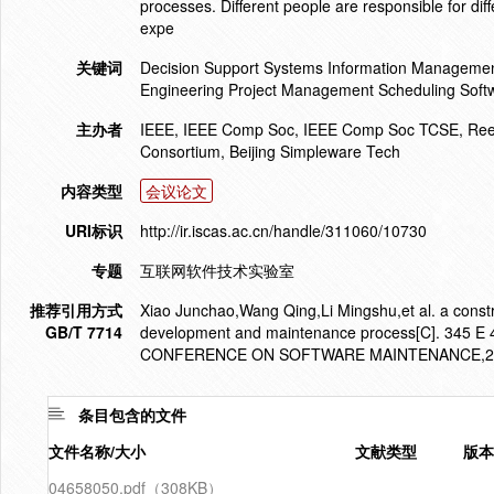
processes. Different people are responsible for dif
expe
关键词
Decision Support Systems Information Managem
Engineering Project Management Scheduling Soft
主办者
IEEE, IEEE Comp Soc, IEEE Comp Soc TCSE, Re
Consortium, Beijing Simpleware Tech
内容类型
会议论文
URI标识
http://ir.iscas.ac.cn/handle/311060/10730
专题
互联网软件技术实验室
推荐引用方式
Xiao Junchao,Wang Qing,Li Mingshu,et al. a const
GB/T 7714
development and maintenance process[C]. 345
CONFERENCE ON SOFTWARE MAINTENANCE,20
条目包含的文件
文件名称/大小
文献类型
版本
04658050.pdf（308KB）