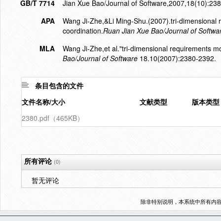
GB/T 7714
Jian Xue Bao/Journal of Software,2007,18(10):23
APA
Wang Ji-Zhe,&Li Ming-Shu.(2007).tri-dimensional r
coordination.
Ruan Jian Xue Bao/Journal of Softwa
MLA
Wang Ji-Zhe,et al."tri-dimensional requirements mo
Bao/Journal of Software
18.10(2007):2380-2392.
条目包含的文件
文件名称/大小
文献类型
版本类型
2380.pdf（465KB）
所有评论
(0)
暂无评论
除非特别说明，本系统中所有内