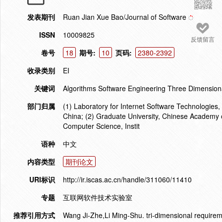
发表期刊
Ruan Jian Xue Bao/Journal of Software
ISSN
10009825
反馈留言
卷号
18
期号:
10
页码:
2380-2392
收录类别
EI
关键词
Algorithms Software Engineering Three Dimension
部门归属
(1) Laboratory for Internet Software Technologies,
China; (2) Graduate University, Chinese Academy o
Computer Science, Instit
语种
中文
内容类型
期刊论文
URI标识
http://ir.iscas.ac.cn/handle/311060/11410
专题
互联网软件技术实验室
推荐引用方式
Wang Ji-Zhe,Li Ming-Shu. tri-dimensional requirem