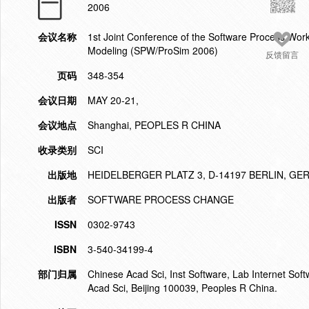
2006
会议名称
1st Joint Conference of the Software Process Wor
Modeling (SPW/ProSim 2006)
反馈留言
页码
348-354
会议日期
MAY 20-21,
会议地点
Shanghai, PEOPLES R CHINA
收录类别
SCI
出版地
HEIDELBERGER PLATZ 3, D-14197 BERLIN, G
出版者
SOFTWARE PROCESS CHANGE
ISSN
0302-9743
ISBN
3-540-34199-4
部门归属
Chinese Acad Sci, Inst Software, Lab Internet Sof
Acad Sci, Beijing 100039, Peoples R China.