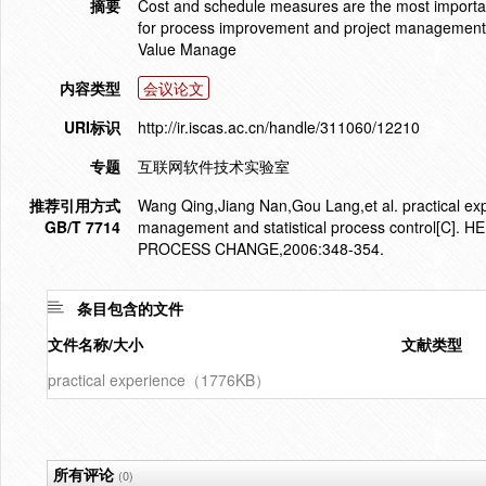
摘要
Cost and schedule measures are the most important s
for process improvement and project management.
Value Manage
内容类型
会议论文
URI标识
http://ir.iscas.ac.cn/handle/311060/12210
专题
互联网软件技术实验室
推荐引用方式
Wang Qing,Jiang Nan,Gou Lang,et al. practical ex
GB/T 7714
management and statistical process control[
PROCESS CHANGE,2006:348-354.
条目包含的文件
文件名称/大小
文献类型
practical experience（1776KB）
所有评论
(0)