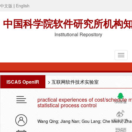
中文版
|
English
中国科学院软件研究所机构
Institutional Repository
ISCAS OpenIR
>
互联网软件技术实验室
practical experiences of cost/schedul
QQ客服
statistical process control
官方微博
Wang Qing; Jiang Nan; Gou Lang; Che Meiru; Zh