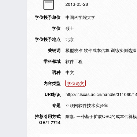
2013-05-28
学位授予单位
中国科学院大学
学位
硕士
学位授予地点
北京
关键词
模型校准 软件成本估算 训练实例选择 
学科领域
软件工程
语种
中文
内容类型
学位论文
URI标识
http://ir.iscas.ac.cn/handle/311060/
专题
互联网软件技术实验室
推荐引用方式
陈嘉. 一种基于扩展QBC的成本估算模型校
GB/T 7714