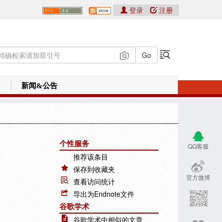
登录
注册
新闻&公告
个性服务
QQ客服
推荐该条目
保存到收藏夹
官方微博
查看访问统计
导出为Endnote文件
谷歌学术
谷歌学术中相似的文章