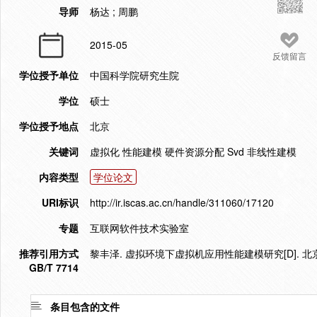
导师
杨达 ; 周鹏
2015-05
反馈留言
学位授予单位
中国科学院研究生院
学位
硕士
学位授予地点
北京
关键词
虚拟化 性能建模 硬件资源分配 Svd 非线性建模
内容类型
学位论文
URI标识
http://ir.iscas.ac.cn/handle/311060/17120
专题
互联网软件技术实验室
推荐引用方式
黎丰泽. 虚拟环境下虚拟机应用性能建模研究[D]. 北京
GB/T 7714
条目包含的文件