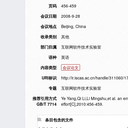
页码
456-459
会议日期
2008-9-28
会议地点
Beijing, China
收录类别
其他
部门归属
互联网软件技术实验室
语种
英语
内容类型
会议论文
URI标识
http://ir.iscas.ac.cn/handle/311060/1
专题
互联网软件技术实验室
推荐引用方式
Ye Yang,Qi Li,Li Mingshu,et al. an em
GB/T 7714
effort[C],2010:456-459.
条目包含的文件