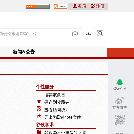
登录
注册
新闻&公告
个性服务
QQ客服
推荐该条目
保存到收藏夹
官方微博
查看访问统计
导出为Endnote文件
谷歌学术
谷歌学术中相似的文章