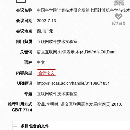
会议名称
中国科学院计算技术研究所第七届计算机科学与技
会议日期
2002-7-13
反馈留言
会议地点
四川广元
部门归属
互联网软件技术实验室
关键词
语义互联网,知识表示,本体,Rdf/rdfs,Oil,Daml
语种
中文
内容类型
会议论文
URI标识
http://ir.iscas.ac.cn/handle/311060/1831
专题
互联网软件技术实验室
推荐引用方式
梁晟,李明树. 语义互联网语言发展综述[C],2010.
GB/T 7714
条目包含的文件