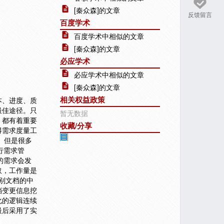
[秦众森]的文章
反馈留言
百度学术
百度学术中相似的文章
[秦众森]的文章
必应学术
必应学术中相似的文章
[秦众森]的文章
相关权益政策
本、进度、质
最佳途径。只
暂无数据
，都有着重要
收藏/分享
得需求度量工
。但是很多
行需求管
的需求会发
取，工作量是
识别文档的中
档变更信息挖
化的逻辑连续
最后采用了实