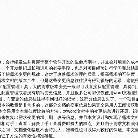
题，会持续发生并贯穿于整个软件开发的生命周期中，并且会对项目的成
是一个开发组织成长和进步的必要手段，也是对项目经验进行学习和总结
渐了解需求变更的规律，这对于改善需求管理的质量，提高需求的可信度
需求文档的版本产生，但是这些变更信息往往没有得到很好的记录，这使
用了配置管理工具，大的需求版本变更一般都可以直接从配置管理工具得到
配置管理或者没有填写变更信息，并且很多公司都仅仅使用word文档进
文档，而变更的信息往往得不到很好的记录，这部分信息丢失了。一个项目
版本的数量是非常多的，这部分文档的变更信息如果完全采用人工阅读获
本文采用文本相似度比较的方法，对word文档中的变更信息进行还原。
值来恢复出需求变更的增、删、改等信息。并且本文设计和实现了需求文
法相对手工查看，解决了手工查看费时费力的缺点，并且由于需求文档演
本之间，文档变化幅度不会特别大，准确性也可以得到较好的保证。本文
验证了方法的有效性和准确度。