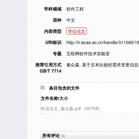
学科领域
软件工程
语种
中文
内容类型
学位论文
URI标识
http://ir.iscas.ac.cn/handle/311060/1
专题
互联网软件技术实验室
推荐引用方式
秦众森. 基于文本比较的需求变更信息挖
GB/T 7714
条目包含的文件
文件名称/大小
毕业论文_秦众森.pdf（697KB）
所有评论
(0)