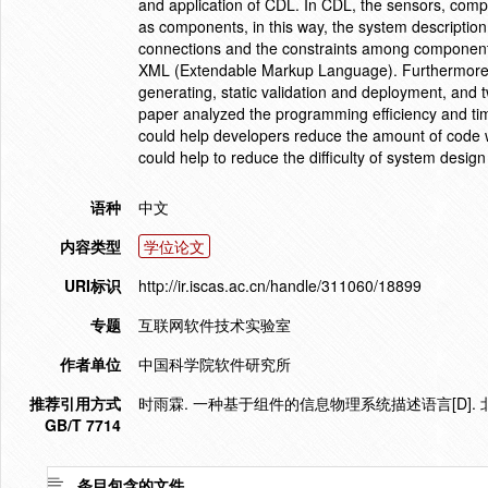
and application of CDL. In CDL, the sensors, comp
as components, in this way, the system descriptio
connections and the constraints among component
XML (Extendable Markup Language). Furthermore, t
generating, static validation and deployment, and t
paper analyzed the programming efficiency and tim
could help developers reduce the amount of code w
could help to reduce the difficulty of system desig
语种
中文
内容类型
学位论文
URI标识
http://ir.iscas.ac.cn/handle/311060/18899
专题
互联网软件技术实验室
作者单位
中国科学院软件研究所
推荐引用方式
时雨霖. 一种基于组件的信息物理系统描述语言[D]. 北
GB/T 7714
条目包含的文件