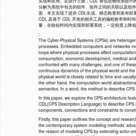
实现和应用。在设计方面，CDL 将信息物理系统
分解为系统中包含的组件、组件之间的关联以及组件约
面，本文实现了提供 CDL生成、静态检查和发布
CDL 及基于 CDL 开发的相关工具的编程效率和
量，在较短时间内实现和部署系统，一定程度上降
;
The Cyber-Physical Systems (CPSs) are heterogen
processes. Embedded computers and networks monit
loops where physical processes affect computation
consumption, economic development, medical and h
confronted with many challenges, and one of these
continuous dynamics of the physical world and the
physical world is closely related to time and usuall
the other hand, the computation world abstractions
semantics. In a word, the method to describe CPS 
In this paper, we explore the CPS architecture f
CDL(CPS Description Language) to describe CPS s
components, connections and constraints to constr
Firstly, this paper outlines the concept and resear
the contemporary system modeling methods’ advant
the reason of modeling CPS by extending actor-ori