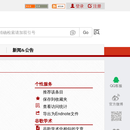
登录
注册
新闻&公告
个性服务
QQ客服
推荐该条目
保存到收藏夹
官方微博
查看访问统计
导出为Endnote文件
谷歌学术
谷歌学术中相似的文章