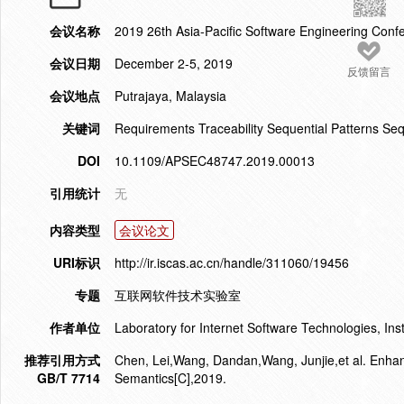
会议名称
2019 26th Asia-Pacific Software Engineering Con
会议日期
December 2-5, 2019
反馈留言
会议地点
Putrajaya, Malaysia
关键词
Requirements Traceability Sequential Patterns S
DOI
10.1109/APSEC48747.2019.00013
引用统计
无
内容类型
会议论文
URI标识
http://ir.iscas.ac.cn/handle/311060/19456
专题
互联网软件技术实验室
作者单位
Laboratory for Internet Software Technologies, In
推荐引用方式
Chen, Lei,Wang, Dandan,Wang, Junjie,et al. Enhan
GB/T 7714
Semantics[C],2019.