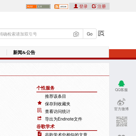
登录
注册
新闻&公告
个性服务
QQ客服
推荐该条目
保存到收藏夹
官方微博
查看访问统计
导出为Endnote文件
谷歌学术
谷歌学术中相似的文章