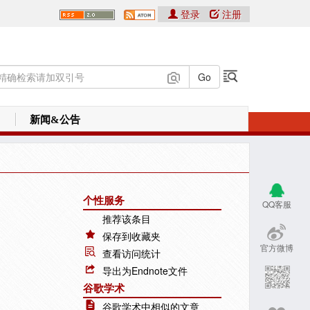
登录
注册
新闻&公告
个性服务
QQ客服
推荐该条目
保存到收藏夹
官方微博
查看访问统计
导出为Endnote文件
谷歌学术
谷歌学术中相似的文章