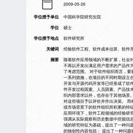
2009-05-26
学位授予单位
中国科学院研究生院
学位
硕士
学位授予地点
软件研究所
关键词
经验软件工程、软件成本估算、软件
摘要
随着软件应用领域的不断扩展，社会
不再以开发出满足用户需求的产品作
了考虑范围。 对于软件组织而言，
一系列措施，在项目的不同时期设立
开发与开源代码开发等已经形成了软
件开发过程因素、人员因素、产品技
织内部需求以外，也存在于其他场景
对这些项目予以评价并作出决策。 
或市场背景下的软件组织所积累的特
应用环境下，软件工程领域的经验研究
强调从实际观察和历史数据中挖掘信
域的研究特征为基础，提出了一种问
的独创性内容包括： 提出了一种问题驱动的经验软