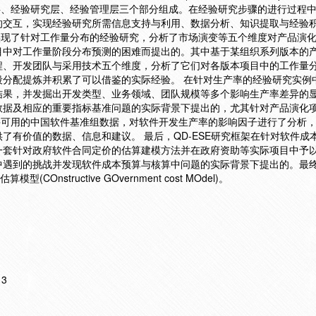
开发实践层、经验研究层、经验管理层三个部分组成。在经验研究步骤的进行过程
的交互，实现经验研究所需信息支持与利用、数据分析、知识提取与经验
，实现了针对工作量分布的经验研究，分析了市场演变等五个维度对产品演
目中对工作量阶段分布预测的困难而提出的。其中基于某组织系列版本的
程、开发团队与采用技术五个维度，分析了它们对各版本项目中的工作量
段分配提炼并积累了可以借鉴的实际经验。 在针对生产率的经验研究实例
结果，并发掘出开发类型、业务领域、团队规模等多个影响生产率差异的
数据及相应的重要指标基准问题的实际背景下提出的，尤其针对产品演化
布并可用的中国软件基准组数据，对软件开发生产率的影响因子进行了分析
了有价值的数据、信息和建议。 最后，QD-ESE研究框架在针对软件成
一套针对政府软件合同定价的估算建模方法并在政府资助等实际项目中予
中遇到的挑战并发现软件成本预算与核算中问题的实际背景下提出的。最
Onstructive GOvernment cost MOdel)。
13