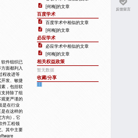
[何梅]的文章
反馈留言
百度学术
百度学术中相似的文章
[何梅]的文章
必应学术
必应学术中相似的文章
[何梅]的文章
相关权益政策
，软件组织已
等方面都列入
暂无数据
过程改进等
收藏/分享
式开发、敏捷
因素，包括软
策支持除了组
客观更严谨的
面是在行业
正是在这样的
方向)，它
软件工程领
究。其中主要
tware