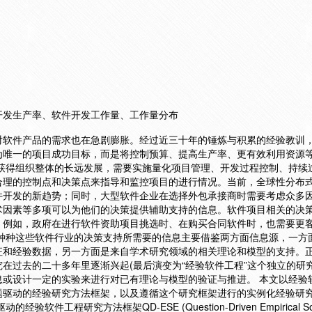
开发生产率、软件开发工作量、工作量分布
对软件产品的需求也在急剧膨胀。经过近三十年的锤炼与积累的经验教训
为唯一的项目成功目标，而是将控制预算、提高生产率、更有效利用资源
要获得组织整体的长远发展，需要实施量化项目管理、开发过程控制、持续
合理的控制点和决策点来指导和监控项目的进行情况。当前，全球性分布
件开发的新趋势；同时，大型软件企业在选择外包承接商时需要考虑众多
术因素等多项可以为他们的决策提供辅助支持的信息。软件项目相关的决
。例如，政府在进行软件资助项目挑选时、在购买合同软件时，也需要更
而种种这些软件行业的决策支持所需要的信息主要借鉴两方面信息源，一方
征和经验数据，另一方面是来自学术研究领域的相关理论和模型的支持。
在过去的二十多年里逐渐兴起(最后演变为“经验软件工程”这个独立的研究
息或设计一定的实验来进行对已有理论与模型的验证与推进。 本文以经验
题驱动的经验研究方法框架，以及遵循这个研究框架进行的实例化经验研
件工程研究方法框架QD-ESE (Question-Driven Empirical Sof