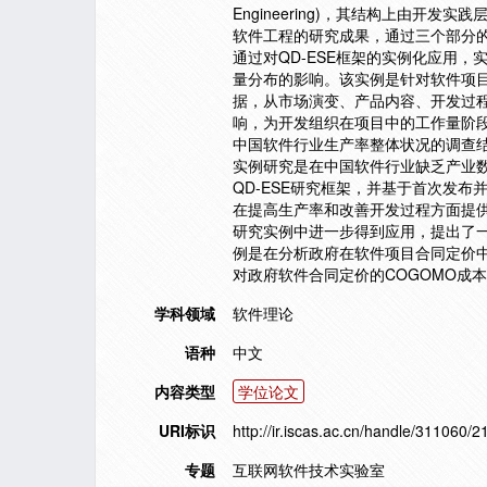
Engineering)，其结构上由
软件工程的研究成果，通过三个部分
通过对QD-ESE框架的实例化应用
量分布的影响。该实例是针对软件项
据，从市场演变、产品内容、开发过
响，为开发组织在项目中的工作量阶
中国软件行业生产率整体状况的调查
实例研究是在中国软件行业缺乏产业
QD-ESE研究框架，并基于首次发
在提高生产率和改善开发过程方面提供
研究实例中进一步得到应用，提出了
例是在分析政府在软件项目合同定价
对政府软件合同定价的COGOMO成本估算模型(C
学科领域
软件理论
语种
中文
内容类型
学位论文
URI标识
http://ir.iscas.ac.cn/handle/311060/2
专题
互联网软件技术实验室