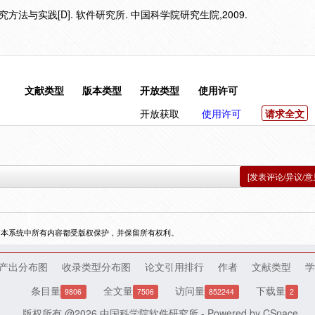
法与实践[D]. 软件研究所. 中国科学院研究生院,2009.
文献类型
版本类型
开放类型
使用许可
开放获取
使用许可
请求全文
[发表评论/异议/意
，本系统中所有内容都受版权保护，并保留所有权利。
产出分布图
收录类型分布图
论文引用排行
作者
文献类型
学
条目量
全文量
访问量
下载量
9806
7506
852244
2
版权所有 @2026
中国科学院软件研究所
- Powered by
CSpace