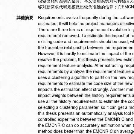
模做出相对准确的估算。本文使用实例对两种估算方
够对新需求代码规模做出较为准确的估算；而EMC
其他摘要
Requirements evolve frequently during the software
estimated, it will help the project managers effectiv
There are three forms of requirement evolution in
requirement removed. To estimate the impact of r
existing code and requirements should be used, wh
the traceable relationship between the requirements
However, it is hardly to estimate the impact of the
resolve the problem, this thesis presents two est
requirement feature analysis. After extracting req
requirements by analyze the requirement feature 
uses a clustering algorithm to partition the new re
requirements to estimate the code size of the new 
impacts the estimation effect strongly. Another 
impact weights between the history requirements an
use all the history requirements to estimate the c
selecting a clustering parameter, so it can get a 
this thesis presents an automatically analysis tool
controlled experiment between the EMCNR-C and E
the EMCNR-C can do accurately estimation when th
method does better than the EMCNR-C on averag