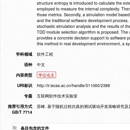
structure entropy is introduced to calculate the ex
employed to measure the internal complexity. Then
those metrics. Secondly, a simulation model based
and the traditional software development process, 
stochastic simulation analysis and the results of 
TDD module selection algorithm is proposed. The a
provides a concrete decision support to software pr
this method in real development environment, a sy
学科领域
软件工程
语种
中文
内容类型
学位论文
URI标识
http://ir.iscas.ac.cn/handle/311060/2388
专题
互联网软件技术实验室
推荐引用方式
苏峰. 基于随机过程仿真的测试驱动开发策略研究及其实现
GB/T 7714
条目包含的文件