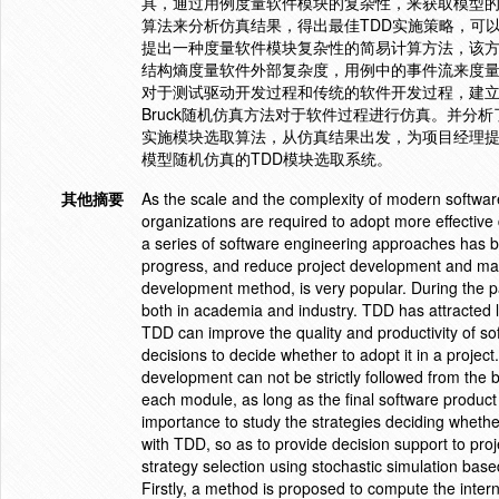
具，通过用例度量软件模块的复杂性，来获取模型的
算法来分析仿真结果，得出最佳TDD实施策略，可以
提出一种度量软件模块复杂性的简易计算方法，该
结构熵度量软件外部复杂度，用例中的事件流来度量
对于测试驱动开发过程和传统的软件开发过程，建立随
Bruck随机仿真方法对于软件过程进行仿真。并分
实施模块选取算法，从仿真结果出发，为项目经理
模型随机仿真的TDD模块选取系统。
其他摘要
As the scale and the complexity of modern softwa
organizations are required to adopt more effectiv
a series of software engineering approaches has be
progress, and reduce project development and ma
development method, is very popular. During the p
both in academia and industry. TDD has attracted l
TDD can improve the quality and productivity of s
decisions to decide whether to adopt it in a projec
development can not be strictly followed from the 
each module, as long as the final software product
importance to study the strategies deciding wheth
with TDD, so as to provide decision support to pro
strategy selection using stochastic simulation base
Firstly, a method is proposed to compute the inter