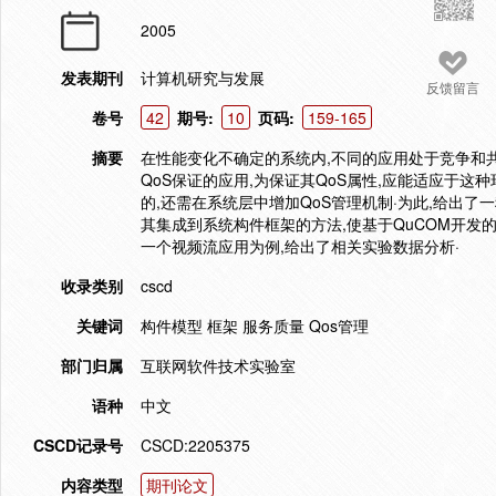
2005
发表期刊
计算机研究与发展
反馈留言
卷号
42
期号:
10
页码:
159-165
摘要
在性能变化不确定的系统内,不同的应用处于竞争和
QoS保证的应用,为保证其QoS属性,应能适应于这
的,还需在系统层中增加QoS管理机制·为此,给出了一种面向
其集成到系统构件框架的方法,使基于QuCOM开发
一个视频流应用为例,给出了相关实验数据分析·
收录类别
cscd
关键词
构件模型 框架 服务质量 Qos管理
部门归属
互联网软件技术实验室
语种
中文
CSCD记录号
CSCD:2205375
内容类型
期刊论文