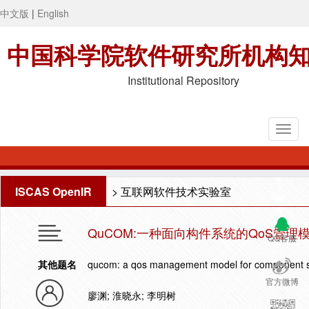
中文版
|
English
中国科学院软件研究所机构
Institutional Repository
ISCAS OpenIR
>
互联网软件技术实验室
QuCOM:一种面向构件系统的QoS管理
QQ客服
其他题名
qucom: a qos management model for component 
官方微博
廖渊; 淮晓永; 李明树