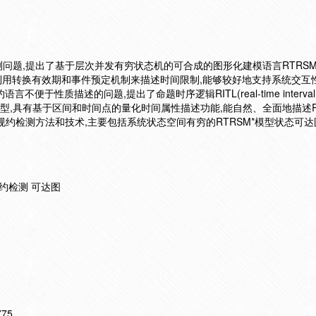
,提出了基于层次并发有穷状态机的可合成的图形化建模语言RTRSM*(rea
tion model*),利用转换有效期和事件预定机制来描述时间限制,能够较好地支持系统
便于性质描述的问题,提出了命题时序逻辑RITL(real-time interval te
义模型,具有基于区间和时间点的量化时间属性描述功能,能自然、全面地描述R
规约检测方法和技术,主要包括系统状态空间有穷的RTRSM*模型状态可
约检测 可达图
775