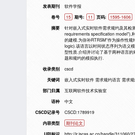
发表期刊
软件学报
卷号
15
期号:
11
页码:
1595-1606
摘要
针对嵌入式实时软件需求规约及其检测问题
requirements specifica
的建模.为弥补RTRSM*作为操作性规约语言不
logic).该语言以时间状态序列为语
型性质.介绍并讨论了基于两种语言的
题和规约的模拟执行.
收录类别
cscd
关键词
嵌入式实时软件 需求规约语言 需求规
部门归属
互联网软件技术实验室
语种
中文
CSCD记录号
CSCD:1789919
内容类型
期刊论文
URI标识
http://ir.iscas.ac.cn/handle/311060/2