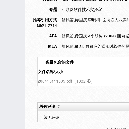
专题
互联网软件技术实验室
推荐引用方式
舒风笛,毋国庆,李明树. 面向嵌入式实时软件
GB/T 7714
APA
舒风笛,毋国庆,&李明树.(2004).
MLA
舒风笛,et al."面向嵌入式实时软件
条目包含的文件
文件名称/大小
200415111595.pdf（1082KB）
所有评论
(0)
暂无评论