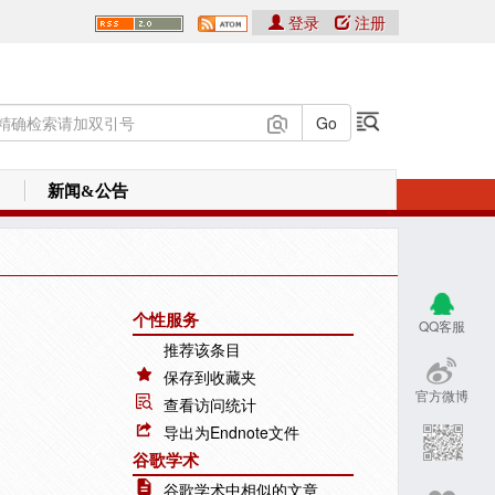
登录
注册
新闻&公告
个性服务
QQ客服
推荐该条目
保存到收藏夹
官方微博
查看访问统计
导出为Endnote文件
谷歌学术
谷歌学术中相似的文章