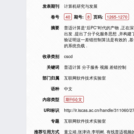
发表期刊
计算机研究与发展
卷号
40
期号:
8
页码:
1265-1270
摘要
普适计算是“后PC”时代的产物 ,正
出发 ,提出了分子化服务思想 ,并构
验证明这一差错控制算法是有效的 ,
的系统负载 .
收录类别
cscd
关键词
普适计算 分子服务 视频 差错控制
部门归属
互联网软件技术实验室
语种
中文
内容类型
期刊论文
URI标识
http://ir.iscas.ac.cn/handle/311060/2
专题
互联网软件技术实验室
推荐引用方式
童立靖,张津诗,李明树. 有线普适视频的分子化