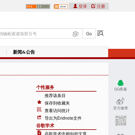
登录
注册
新闻&公告
个性服务
QQ客服
推荐该条目
保存到收藏夹
官方微博
查看访问统计
导出为Endnote文件
谷歌学术
谷歌学术中相似的文章