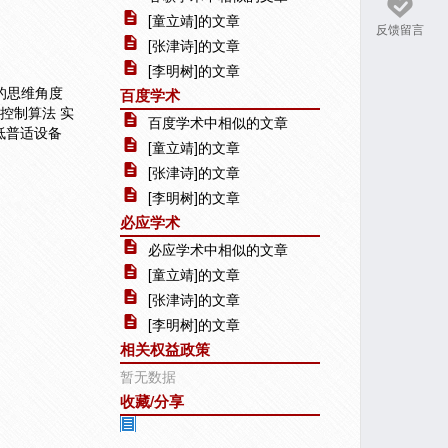
[童立靖]的文章
反馈留言
[张津诗]的文章
[李明树]的文章
”的思维角度
百度学术
控制算法 实
百度学术中相似的文章
低普适设备
[童立靖]的文章
[张津诗]的文章
[李明树]的文章
必应学术
必应学术中相似的文章
[童立靖]的文章
[张津诗]的文章
[李明树]的文章
相关权益政策
暂无数据
收藏/分享