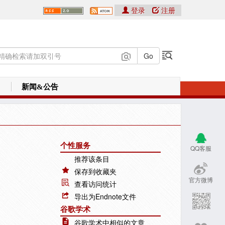
登录
注册
新闻&公告
个性服务
QQ客服
推荐该条目
保存到收藏夹
官方微博
查看访问统计
导出为Endnote文件
谷歌学术
谷歌学术中相似的文章