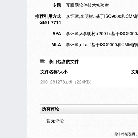
专题
互联网软件技术实验室
推荐引用方式
李怀璋,李明树. 基于ISO9000和CMM的
GB/T 7714
APA
李怀璋,&李明树.(2001).基于ISO
MLA
李怀璋,et al."基于ISO9000和C
条目包含的文件
文件名称/大小
文
2001281278.pdf（224KB）
所有评论
(0)
暂无评论
除非特别说明