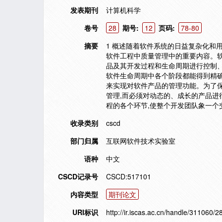
发表期刊
计算机科学
卷号
28
期号:
12
页码:
78-80
摘要
1 概述随着软件系统的日益复杂化和
软件工程中质量管理中的重要内容。软件配置管理
品及其开发过程和生命周期进行控制
软件生命周期中各个阶段都能得到精
来实现对软件产品的管理功能。为了
管理,而必须对动态的、成长的产品进
程的各个环节,使整个开发团队象一个
收录类别
cscd
部门归属
互联网软件技术实验室
语种
中文
CSCD记录号
CSCD:517101
内容类型
期刊论文
URI标识
http://ir.iscas.ac.cn/handle/311060/2