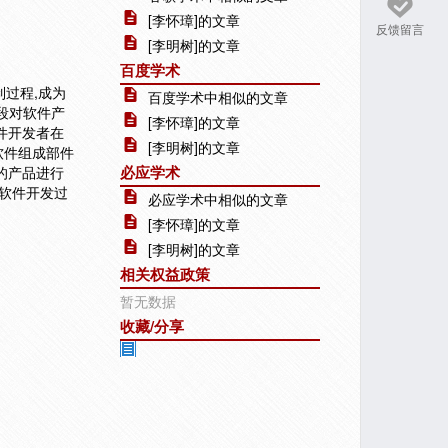
[李怀璋]的文章
反馈留言
[李明树]的文章
百度学术
过程,成为
百度学术中相似的文章
政手段对软件产
[李怀璋]的文章
件开发者在
[李明树]的文章
软件组成部件
必应学术
的产品进行
软件开发过
必应学术中相似的文章
[李怀璋]的文章
[李明树]的文章
相关权益政策
暂无数据
收藏/分享