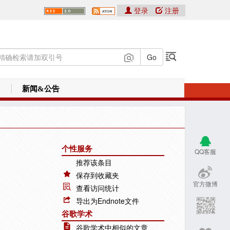
登录
注册
新闻&公告
个性服务
QQ客服
推荐该条目
保存到收藏夹
官方微博
查看访问统计
导出为Endnote文件
谷歌学术
谷歌学术中相似的文章