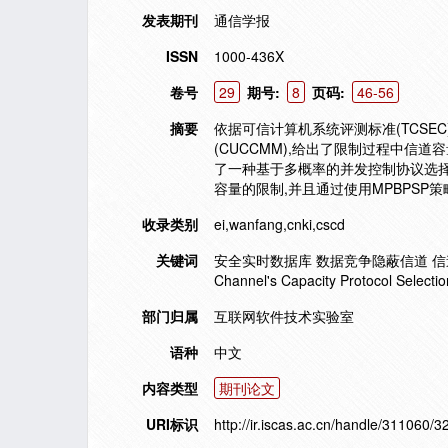
发表期刊
通信学报
ISSN
1000-436X
卷号
29
期号:
8
页码:
46-56
摘要
依据可信计算机系统评测标准(TCS
(CUCCMM),给出了限制过程中信
了一种基于多概率的并发控制协议选择策
容量的限制,并且通过使用MPBPS
收录类别
ei,wanfang,cnki,cscd
关键词
安全实时数据库 数据竞争隐蔽信道 信道容量 协议选择
Channel's Capacity Protocol Selectio
部门归属
互联网软件技术实验室
语种
中文
内容类型
期刊论文
URI标识
http://ir.iscas.ac.cn/handle/311060/3