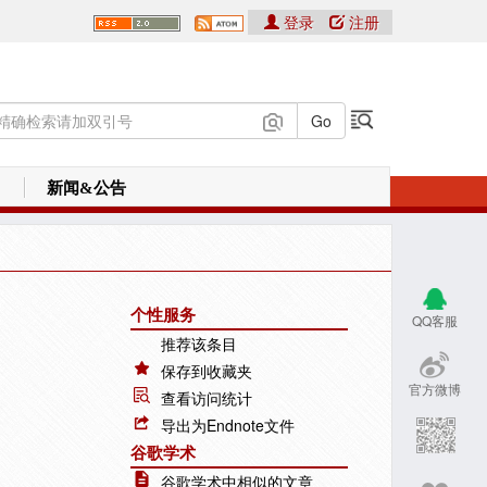
登录
注册
新闻&公告
个性服务
QQ客服
推荐该条目
保存到收藏夹
官方微博
查看访问统计
导出为Endnote文件
谷歌学术
谷歌学术中相似的文章