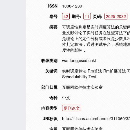
ISSN
1000-1239
卷号
42
期号:
11
页码:
2025-2032
摘要
可调度性判定是实时调度算法的关键问题．
量文献讨论了实时任务在这些算法下
是理论上的定性分析或者只是少数几
性判定算法，通过测试平台，系统地
度性的影响．
收录类别
wanfang,cscd,cnki
关键词
实时调度算法 Rm算法 Rm扩展算法 可调度性判定 Re
Schedulability Test
部门归属
互联网软件技术实验室
语种
中文
内容类型
期刊论文
URI标识
http://ir.iscas.ac.cn/handle/311060/3
专题
互联网软件技术实验室