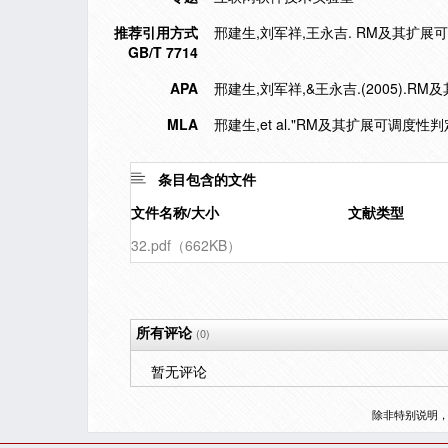
推荐引用方式
邢建生,刘军祥,王永吉. RM及其扩展可调度性
GB/T 7714
APA
邢建生,刘军祥,&王永吉.(2005).RM及
MLA
邢建生,et al."RM及其扩展可调度性判定算法
条目包含的文件
文件名称/大小
文献类型
32.pdf（662KB）
所有评论
(0)
暂无评论
除非特别说明