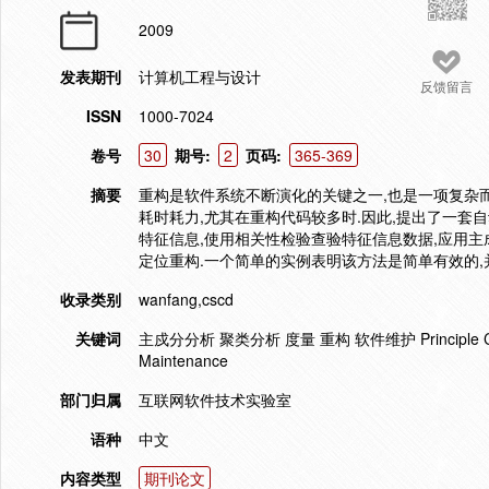
2009
发表期刊
计算机工程与设计
反馈留言
ISSN
1000-7024
卷号
30
期号:
2
页码:
365-369
摘要
重构是软件系统不断演化的关键之一,也是一项复杂
耗时耗力,尤其在重构代码较多时.因此,提出了一套
特征信息,使用相关性检验查验特征信息数据,应用主
定位重构.一个简单的实例表明该方法是简单有效的,
收录类别
wanfang,cscd
关键词
主戍分分析 聚类分析 度量 重构 软件维护 Principle Component
Maintenance
部门归属
互联网软件技术实验室
语种
中文
内容类型
期刊论文