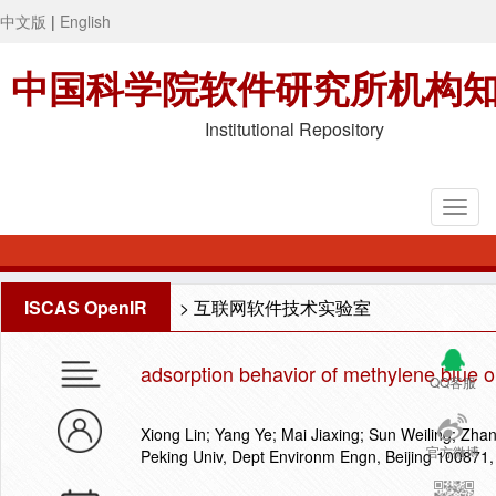
中文版
|
English
中国科学院软件研究所机构
Institutional Repository
ISCAS OpenIR
>
互联网软件技术实验室
adsorption behavior of methylene blue o
QQ客服
Xiong Lin; Yang Ye; Mai Jiaxing; Sun Weiling; Z
官方微博
Peking Univ, Dept Environm Engn, Beijing 100871