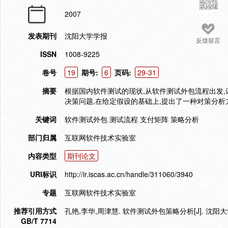
2007
发表期刊
沈阳大学学报
反馈留言
ISSN
1008-9225
卷号
19
期号:
6
页码:
29-31
摘要
根据国内软件测试的现状,从软件测试外包流程出发,
决策问题,在给定假设的基础上,提出了一种对策分析
关键词
软件测试外包 测试流程 支付矩阵 策略分析
部门归属
互联网软件技术实验室
内容类型
期刊论文
URI标识
http://ir.iscas.ac.cn/handle/311060/3940
专题
互联网软件技术实验室
推荐引用方式
孔艳,李华,周津慧. 软件测试外包策略分析[J]. 沈阳大学学报,
GB/T 7714