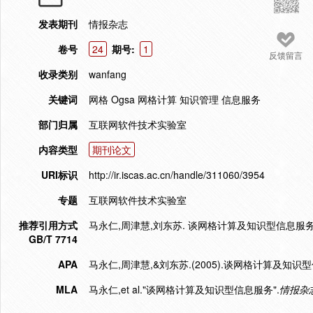
发表期刊
情报杂志
卷号
24
期号:
1
反馈留言
收录类别
wanfang
关键词
网格 Ogsa 网格计算 知识管理 信息服务
部门归属
互联网软件技术实验室
内容类型
期刊论文
URI标识
http://ir.iscas.ac.cn/handle/311060/3954
专题
互联网软件技术实验室
推荐引用方式
马永仁,周津慧,刘东苏. 谈网格计算及知识型信息服务[J]. 
GB/T 7714
APA
马永仁,周津慧,&刘东苏.(2005).谈网格计算及知识
MLA
马永仁,et al."谈网格计算及知识型信息服务".
情报杂