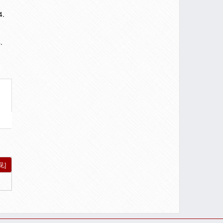
.
.
见]