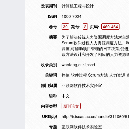
发表期刊
计算机工程与设计
ISSN
1000-7024
卷号
30
期号:
2
页码:
460-464
摘要
为了解决传统人力资源调度方法对主观
Scrum软件过程人力资源调度方法。
调度,可辅助项目管理的日常决策,促
该方法设计和开发了相应的人力资源
收录类别
wanfang,cnki,cscd
关键词
挣值 软件过程 Scrum方法 人力资源
部门归属
互联网软件技术实验室
语种
中文
内容类型
期刊论文
URI标识
http://ir.iscas.ac.cn/handle/311060/5
专题
互联网软件技术实验室