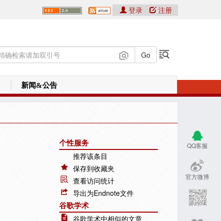
登录
注册
新闻&公告
个性服务
QQ客服
推荐该条目
保存到收藏夹
官方微博
查看访问统计
导出为Endnote文件
谷歌学术
谷歌学术中相似的文章