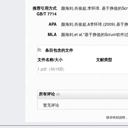
推荐引用方式
颜海剑,肖俊超,李怀璋. 基于挣值的Scrum
GB/T 7714
APA
颜海剑,肖俊超,&李怀璋.(2009).基
MLA
颜海剑,et al."基于挣值的Scrum软
条目包含的文件
文件名称/大小
文献类型
1.pdf（561KB）
所有评论
(0)
暂无评论
除非特别说明