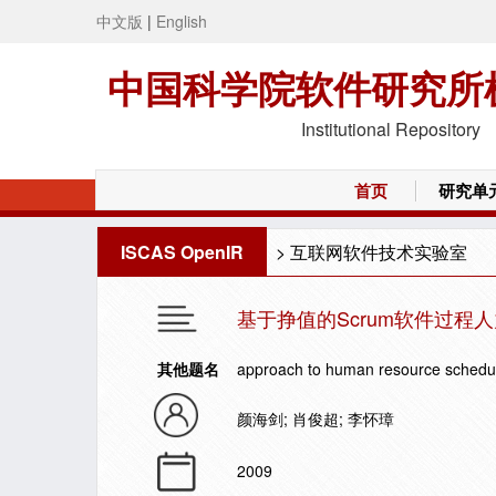
中文版
|
English
中国科学院软件研究所
Institutional Repository
首页
研究单
ISCAS OpenIR
>
互联网软件技术实验室
基于挣值的Scrum软件过程
其他题名
approach to human resource schedul
颜海剑; 肖俊超; 李怀璋
2009