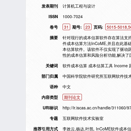
发表期刊
计算机工程与设计
ISSN
1000-7024
卷号
31
期号:
23
页码:
5015-5018,5
摘要
针对现行的成本估算软件存在算法支
件成本估算方法InCoME,并且在此基础上
本估算软件。该软件不仅实现了驱动
性的成本估算和风险分析功能,解决了
关键词
软件成本估算 成本估算工具 Income
部门归属
中国科学院软件研究所互联网软件技术
语种
中文
内容类型
期刊论文
URI标识
http://ir.iscas.ac.cn/handle/311060/9
专题
互联网软件技术实验室
推荐引用方式
李效云,杨达,叶凯. InCoME软件成本估算工具