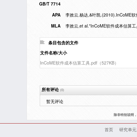
GB/T 7714
APA
李效云,杨达,&叶凯.(2010).InCoM
MLA
李效云,et al."InCoME软件成本估算工
条目包含的文件
文件名称/大小
InCoME软件成本估算工具.pdf（527KB）
所有评论
(0)
暂无评论
除非特别说明
首页
研究单元