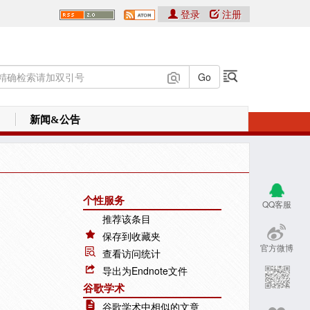
登录
注册
新闻&公告
个性服务
QQ客服
推荐该条目
保存到收藏夹
官方微博
查看访问统计
导出为Endnote文件
谷歌学术
谷歌学术中相似的文章